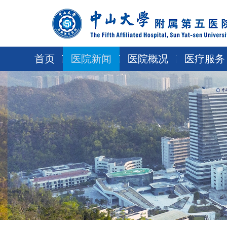
跳
转
到
主
要
首页
医院新闻
医院概况
医疗服务
内
容