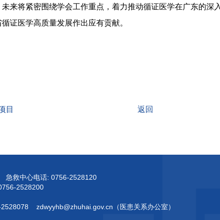
。未来将紧密围绕学会工作重点，着力推动循证医学在广东的深
省循证医学高质量发展作出应有贡献。
项目
返回
急救中心电话:
0756-2528120
0756-2528200
-2528078
zdwyyhb@zhuhai.gov.cn（医患关系办公室）