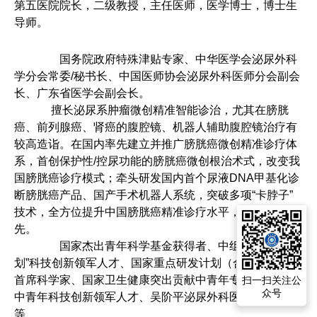
第五医院院长，二级教授，主任医师，医学博士，博士生
导师。
国务院政府特殊津贴专家、中华医学会泌尿外科
学分会常委/秘书长、中国医师协会泌尿外科医师分会副会
长、广东省医学会副会长。
擅长泌尿系肿瘤微创精准智能诊治，尤其在膀胱
癌、前列腺癌、肾癌的腹腔镜、机器人辅助腹腔镜治疗有
较高造诣。在国内率先建立并推广膀胱癌微创精准诊疗体
系，首创保护性/控尿功能的膀胱癌微创根治术式，改变我
国膀胱癌诊疗模式；牵头研发国内首个尿液DNA甲基化诊
断膀胱癌产品、国产手术机器人系统，突破多项“卡脖子”
技术，全方位提升中国膀胱癌精准诊疗水平，达到国际领
先。
国家杰出青年科学基金获得者、中组部“万人计
划”科技创新领军人才、国家重点研发计划（合成生物学）
首席科学家、国家卫生健康突出贡献中青年专家、科技部
扫一扫关注公
众号
中青年科技创新领军人才、吴阶平泌尿外科医学奖获得者
等