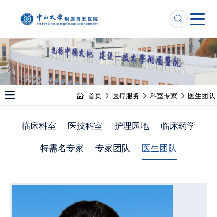
跳
转
到
主
要
内
容
首页
医疗服务
科室专家
医生团队
Open main menu
临床科室
医技科室
护理园地
临床药学
特需名专家
专家团队
医生团队