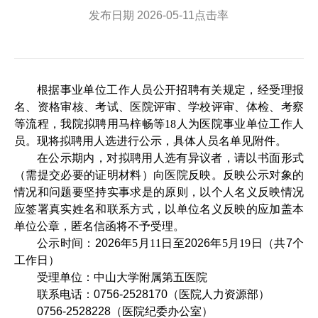
发布日期
2026-05-11
点击率
根据事业单位工作人员公开招聘有关规定，经受理报
名、资格审核、考试、医院评审、学校评审、体检、考察
等流程，我院拟聘用马梓畅等
18
人为医院事业单位工作人
员。现将拟聘用人选进行公示，具体人员名单见附件。
在公示期内，对拟聘用人选有异议者，请以书面形式
（需提交必要的证明材料）向医院反映。反映公示对象的
情况和问题要坚持实事求是的原则，以个人名义反映情况
应签署真实姓名和联系方式，以单位名义反映的应加盖本
单位公章，匿名信函将不予受理。
公示时间：
2026
年
5
月
11
日至
2026
年
5
月
19
日（共
7
个
工作日）
受理单位：中山大学附属第五医院
联系电话：
0756-2528170
（医院人力资源部）
0756-2528228
（医院纪委办公室）