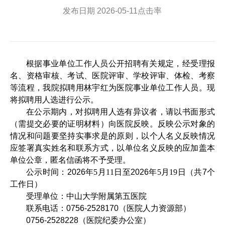
发布日期
2026-05-11
点击率
根据事业单位工作人员公开招聘有关规定，经受理报
名、资格审核、考试、医院评审、学校评审、体检、考察
等流程，我院拟聘用林宇红为医院事业单位工作人员。现
将拟聘用人选进行公示。
在公示期内，对拟聘用人选有异议者，请以书面形式
（需提交必要的证明材料）向医院反映。反映公示对象的
情况和问题要坚持实事求是的原则，以个人名义反映情况
应签署真实姓名和联系方式，以单位名义反映的应加盖本
单位公章，匿名信函将不予受理。
公示时间：
2026
年
5
月
11
日至
2026
年
5
月
19
日（共
7
个
工作日）
受理单位：中山大学附属第五医院
联系电话：
0756-2528170
（医院人力资源部）
0756-2528228
（医院纪委办公室）